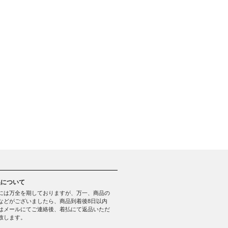
換について
には万全を期しておりますが、万一、商品の
などがございましたら、商品到着後8日以内
はメールにてご連絡後、着払にて返品いただ
致します。