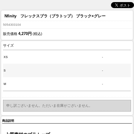
Nfinity フレックスブラ（ブラトップ） ブラック×グレー
5054303104
4,270円
販売価格
(税込)
サイズ
XS
-
S
-
M
-
申し訳ございません。ただいま在庫がございません。
商品説明