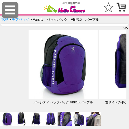
TOP
>
チアバッグ
> Varsity バックパック VBP15 パープル
バーシティ バックパック VBP15 パープル
左サイドのポケ