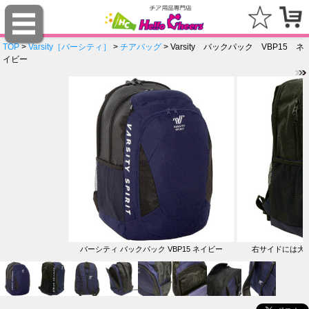
TOP
>
Varsity［バーシティ］
>
チアバッグ
> Varsity バックパック VBP15 ネ
イビー
バーシティ バックパック VBP15 ネイビー
右サイドには大