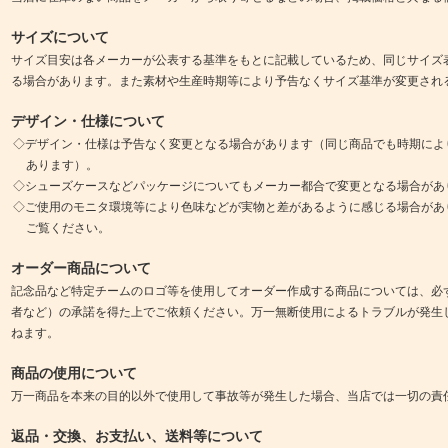
サイズについて
サイズ目安は各メーカーが公表する基準をもとに記載しているため、同じサイズ
る場合があります。また素材や生産時期等により予告なくサイズ基準が変更され
デザイン・仕様について
◇デザイン・仕様は予告なく変更となる場合があります（同じ商品でも時期によ
あります）。
◇シューズケースなどパッケージについてもメーカー都合で変更となる場合があ
◇ご使用のモニタ環境等により色味などが実物と差があるように感じる場合があ
ご覧ください。
オーダー商品について
記念品など特定チームのロゴ等を使用してオーダー作成する商品については、必
者など）の承諾を得た上でご依頼ください。万一無断使用によるトラブルが発生
ねます。
商品の使用について
万一商品を本来の目的以外で使用して事故等が発生した場合、当店では一切の責
返品・交換、お支払い、送料等について