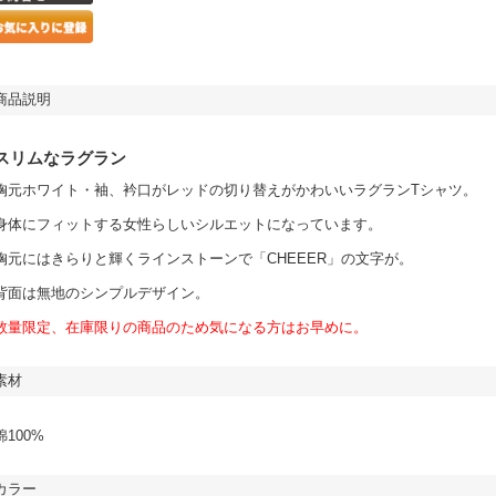
商品説明
スリムなラグラン
胸元ホワイト・袖、衿口がレッドの切り替えがかわいいラグランTシャツ。
身体にフィットする女性らしいシルエットになっています。
胸元にはきらりと輝くラインストーンで「CHEEER」の文字が。
背面は無地のシンプルデザイン。
数量限定、在庫限りの商品のため気になる方はお早めに。
素材
綿100%
カラー