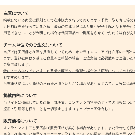
在庫について
掲載している商品は原則として在庫販売を行っております（予約、取り寄せ等の
も同時販売を行っているため、最新の在庫状況により取り寄せ手配となる場合が
用意できないことが判明した場合は代替商品のご提案をさせていただく場合があ
チーム単位でのご注文について
当店では実店舗と在庫を共有しているため、オンラインストアでは在庫の一部の
ます。登録在庫数を越える数量をご希望の場合、ご注文前に必要数をご連絡いた
ご案内致します。
特にチーム単位でまとまった数量の商品をご希望の場合は「商品についてのお問
おすすめします。
※在庫状況により商品の入荷をお待ちいただく場合がありますので、日程には余
掲載内容について
当サイトに掲載している画像、説明文、コンテンツ内容等のすべての情報につい
流用・引用等を行うことを一切禁止します（キャプチャ画像含む）。
販売価格について
オンラインストアと実店舗で販売価格が異なる場合があります。また予告なく価
当店に在庫のない商品をメーカーから取り寄せるなどの場合、掲載価格と異なる