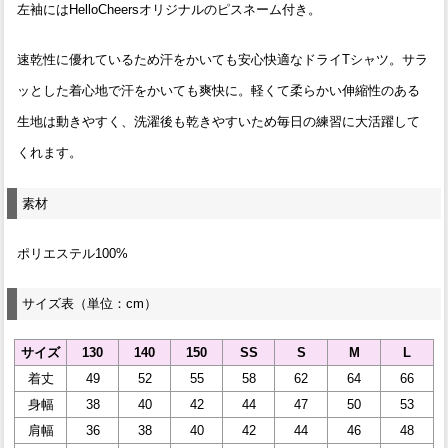
左袖にはHelloCheersオリジナルのピスネーム付き。
速乾性に優れているため汗をかいても安心快適なドライTシャツ。サラ
ッとした着心地で汗をかいても爽快に。軽くて柔らかい伸縮性のある
生地は動きやすく、洗濯後も乾きやすいため毎日の練習に大活躍して
くれます。
素材
ポリエステル100%
サイズ表（単位：cm）
サイズ
130
140
150
SS
S
M
L
着丈
49
52
55
58
62
64
66
身幅
38
40
42
44
47
50
53
肩幅
36
38
40
42
44
46
48